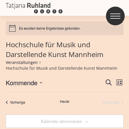
Es wurden keine Ergebnisse gefunden.
Hochschule für Musik und
Darstellende Kunst Mannheim
Veranstaltungen
Hochschule für Musik und Darstellende Kunst Mannheim
Veran
Kommende
Ve
Suche
Liste
An
Wählen
Such
Sie
Heute
Nächste
und
Veranstaltungen
Vorherige
das
Veransta
Ansic
Datum
Kalender abonnieren
aus.