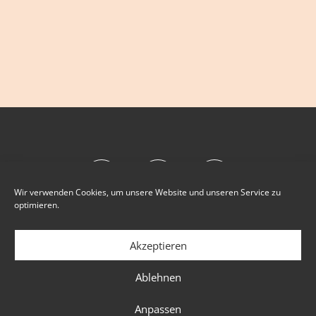
Wir verwenden Cookies, um unsere Website und unseren Service zu
optimieren.
Akzeptieren
IMPRESSUM
DATENSCHUTZ
Ablehnen
COOKIE-HINWEIS
Anpassen