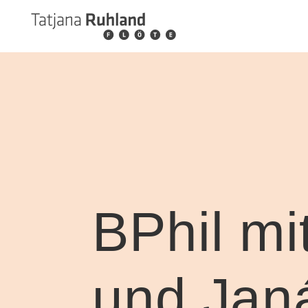
BPhil mi
und Jan