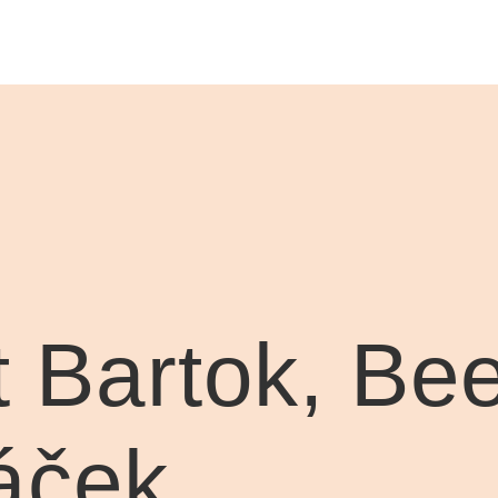
t Bartok, Be
áček