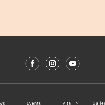
ws
Events
Vita
Galle