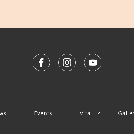
ws
Events
Vita
Galle