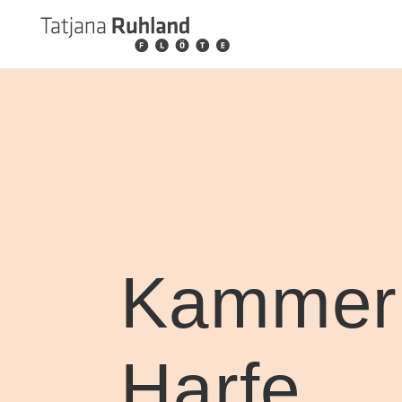
Kammerm
Harfe