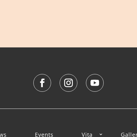
ws
Events
Vita
Galle