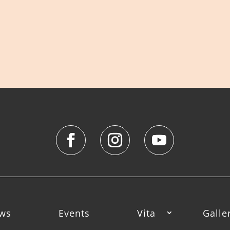
ws
Events
Vita
Galle