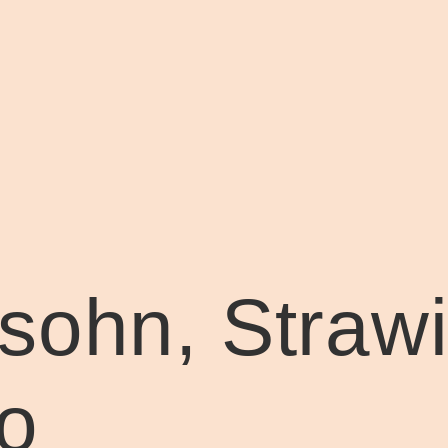
sohn, Straw
o