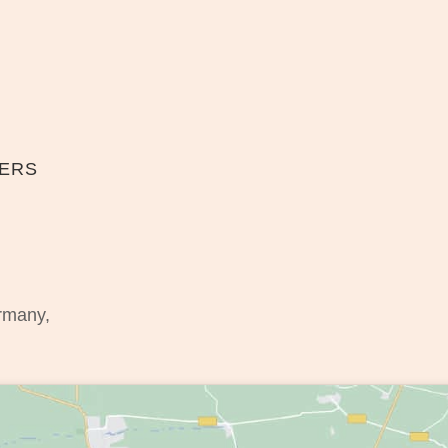
TERS
ermany,