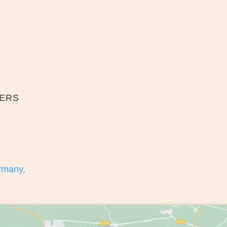
TERS
ermany,