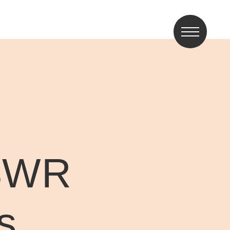
 SWR
s