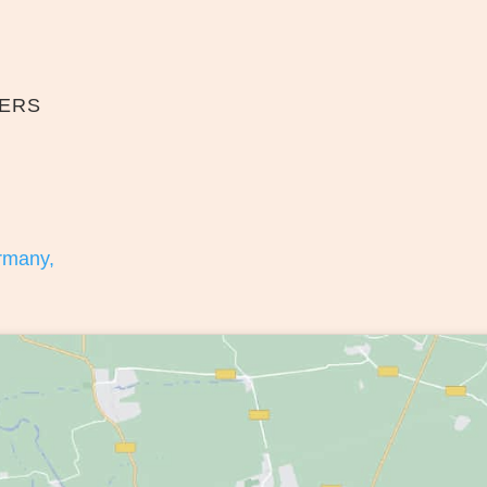
TERS
ermany,