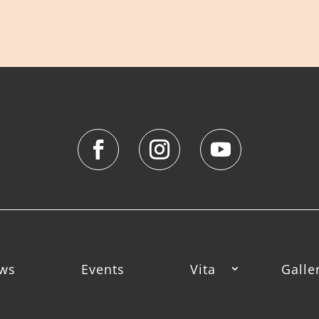
ws
Events
Vita
Galle