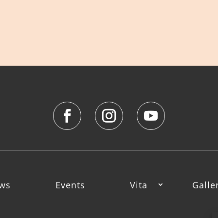
ws
Events
Vita
Galle