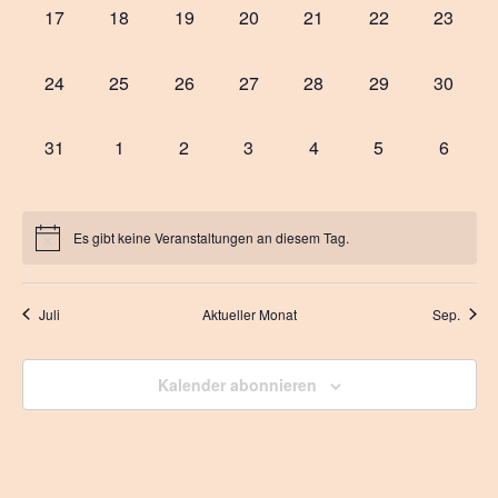
0
0
0
0
0
0
0
17
18
19
20
21
22
23
Veranstaltungen,
Veranstaltungen,
Veranstaltungen,
Veranstaltungen,
Veranstaltungen,
Veranstaltungen
Veranst
0
0
0
0
0
0
0
24
25
26
27
28
29
30
Veranstaltungen,
Veranstaltungen,
Veranstaltungen,
Veranstaltungen,
Veranstaltungen,
Veranstaltungen
Veranst
0
0
0
0
0
0
0
31
1
2
3
4
5
6
Veranstaltungen,
Veranstaltungen,
Veranstaltungen,
Veranstaltungen,
Veranstaltungen,
Veranstaltungen
Veranst
Es gibt keine Veranstaltungen an diesem Tag.
Juli
Aktueller Monat
Sep.
Kalender abonnieren