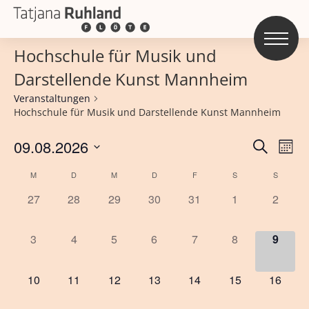
Hochschule für Musik und
Darstellende Kunst Mannheim
Veranstaltungen
Hochschule für Musik und Darstellende Kunst Mannheim
Veran
09.08.2026
Ve
Suche
Mona
An
Wählen
Such
Kalender
M
D
M
D
F
S
S
Sie
und
0
0
0
0
0
0
0
27
28
29
30
31
1
2
von
das
Veranstaltungen,
Veranstaltungen,
Veranstaltungen,
Veranstaltungen,
Veranstaltungen,
Veranstaltungen
Veranst
Ansic
Datum
Veranstaltungen
0
0
0
0
0
0
0
3
4
5
6
7
8
9
aus.
Veranstaltungen,
Veranstaltungen,
Veranstaltungen,
Veranstaltungen,
Veranstaltungen,
Veranstaltungen
Verans
0
0
0
0
0
0
0
10
11
12
13
14
15
16
Veranstaltungen,
Veranstaltungen,
Veranstaltungen,
Veranstaltungen,
Veranstaltungen,
Veranstaltungen
Veranst