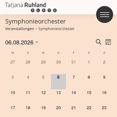
Symphonieorchester
Veranstaltungen
Symphonieorchester
Veran
06.08.2026
Ve
Suche
Mona
An
Wählen
Such
Kalender
M
D
M
D
F
S
S
Sie
und
0
0
0
0
0
0
0
27
28
29
30
31
1
2
von
das
Veranstaltungen,
Veranstaltungen,
Veranstaltungen,
Veranstaltungen,
Veranstaltungen,
Veranstaltungen
Veranst
Ansic
Datum
Veranstaltungen
0
0
0
0
0
0
0
3
4
5
6
7
8
9
aus.
Veranstaltungen,
Veranstaltungen,
Veranstaltungen,
Veranstaltungen,
Veranstaltungen,
Veranstaltungen
Veranst
0
0
0
0
0
0
0
10
11
12
13
14
15
16
Veranstaltungen,
Veranstaltungen,
Veranstaltungen,
Veranstaltungen,
Veranstaltungen,
Veranstaltungen
Veranst
0
0
0
0
0
0
0
17
18
19
20
21
22
23
Veranstaltungen,
Veranstaltungen,
Veranstaltungen,
Veranstaltungen,
Veranstaltungen,
Veranstaltungen
Veranst