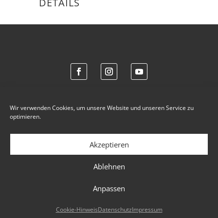
DETAILS
Wir verwenden Cookies, um unsere Website und unseren Service zu
optimieren.
IMPRESSUM
Akzeptieren
DATENSCHUTZ
COOKIE-HINWEIS
Ablehnen
©TATJANA RUHLAND 2021 / Design by
mojoki
Anpassen
Cookie-Hinweis
Datenschutz
Impressum