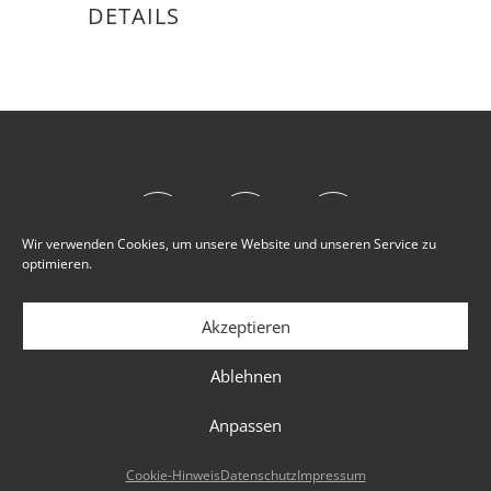
DETAILS
Wir verwenden Cookies, um unsere Website und unseren Service zu
optimieren.
Akzeptieren
IMPRESSUM
DATENSCHUTZ
Ablehnen
COOKIE-HINWEIS
Anpassen
©TATJANA RUHLAND 2021 / Design by
mojoki
Cookie-Hinweis
Datenschutz
Impressum