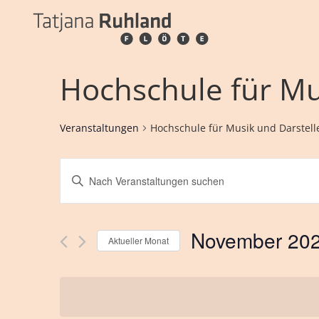
Hochschule für M
Veranstaltungen
Hochschule für Musik und Darste
Veranstaltungen
Schlüsselwort
eingeben.
Such-
Suchen
Sie
November 20
Aktueller Monat
und
Veranstaltungen
Wählen
nach
Ansichtennaviga
Sie
Schlüsselwort.
das