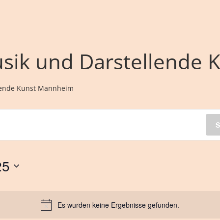
usik und Darstellende
llende Kunst Mannheim
S
25
tion
Es wurden keine Ergebnisse gefunden.